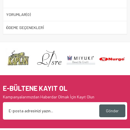
YORUMLAR
(0)
ÖDEME SEÇENEKLERI
E-BÜLTENE KAYIT OL
Kampanyalarımızdan Haberdar Olmak İçin Kayıt Olun
Gönder