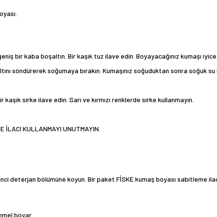
oyası.
ş geniş bir kaba boşaltın. Bir kaşık tuz ilave edin. Boyayacağınız kumaşı iy
ltını söndürerek soğumaya bırakın. Kumaşınız soğuduktan sonra soğuk su il
aşık sirke ilave edin. Sarı ve kırmızı renklerde sirke kullanmayın.
E İLACI
KULLANMAYI UNUTMAYIN.
te ikinci deterjan bölümüne koyun. Bir paket FİSKE kumaş boyası sabitleme 
mmel boyar.