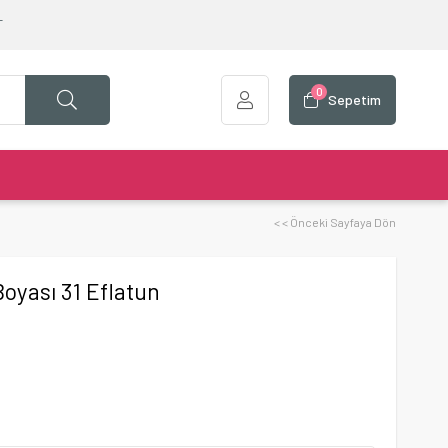
T
0
Sepetim
< < Önceki Sayfaya Dön
oyası 31 Eflatun