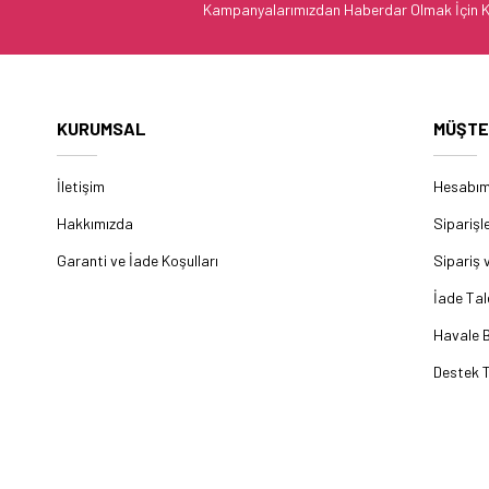
Kampanyalarımızdan Haberdar Olmak İçin K
KURUMSAL
MÜŞTE
İletişim
Hesabı
Hakkımızda
Siparişl
Garanti ve İade Koşulları
Sipariş 
İade Tal
Havale B
Destek T