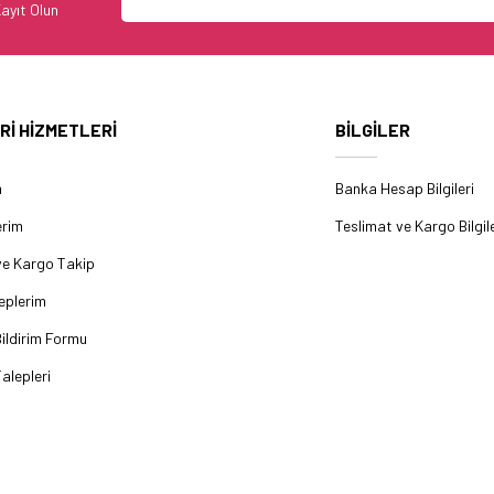
ayıt Olun
Rİ HİZMETLERİ
BİLGİLER
m
Banka Hesap Bilgileri
erim
Teslimat ve Kargo Bilgile
ve Kargo Takip
eplerim
ildirim Formu
alepleri