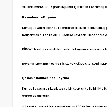
Viktoria marka 10-13 gramlık paket içerisinde toz kumaş b
Kaynatma ile Boyama
Kumaş Boyasını sıcak su ile eritin ve ılık su ile doldurulmu
Karıştırmak sureti ile 30-40 dakika kaynatın. Daha sonra a
DİKKAT:
Naylon ve yünlü kumaşlarda kaynama esnasında bir k
Boyama işleminden sonra
FİSKE KUMAŞ BOYASI SABİTLEM
Çamaşır Makinesinde Boyama
Kumaş Boyasını bir kaşık tuz ve bir kaşık sirke ile birlik
derecede çalıştırın.
- Bir paket kumaş boyası maksimum 200 gr. kumaşı müke