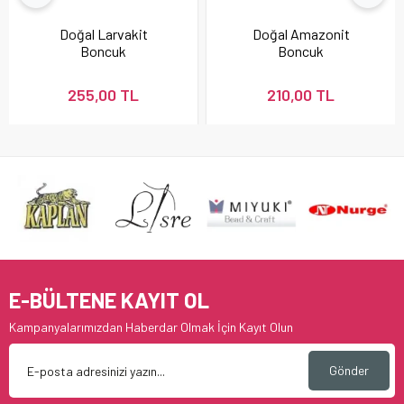
Doğal Larvakit
Doğal Amazonit
Boncuk
Boncuk
255,00 TL
210,00 TL
E-BÜLTENE KAYIT OL
Kampanyalarımızdan Haberdar Olmak İçin Kayıt Olun
Gönder