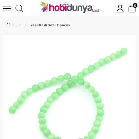
0
Yeşil Kedi Gözü Boncuk