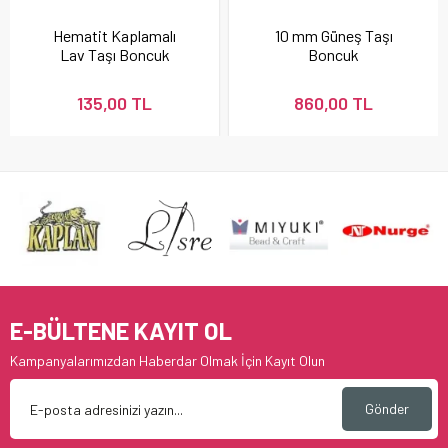
Hematit Kaplamalı
10 mm Güneş Taşı
Lav Taşı Boncuk
Boncuk
135,00 TL
860,00 TL
E-BÜLTENE KAYIT OL
Kampanyalarımızdan Haberdar Olmak İçin Kayıt Olun
Gönder