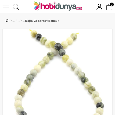
0
Doğal Zebercet Boncuk