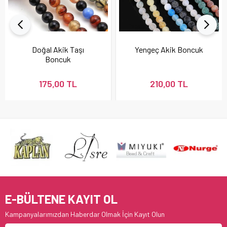
Doğal Akik Taşı
Yengeç Akik Boncuk
Boncuk
175,00 TL
210,00 TL
E-BÜLTENE KAYIT OL
Kampanyalarımızdan Haberdar Olmak İçin Kayıt Olun