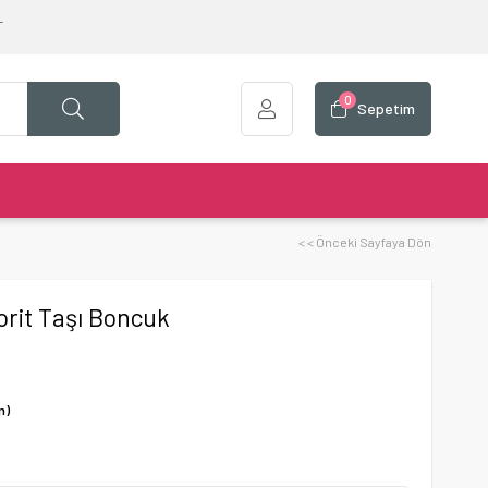
T
0
Sepetim
< < Önceki Sayfaya Dön
rit Taşı Boncuk
m)