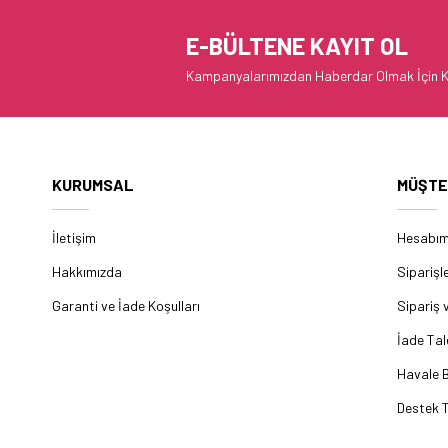
E-BÜLTENE KAYIT OL
Kampanyalarımızdan Haberdar Olmak İçin K
KURUMSAL
MÜŞTE
İletişim
Hesabı
Hakkımızda
Siparişl
Garanti ve İade Koşulları
Sipariş 
İade Tal
Havale B
Destek T