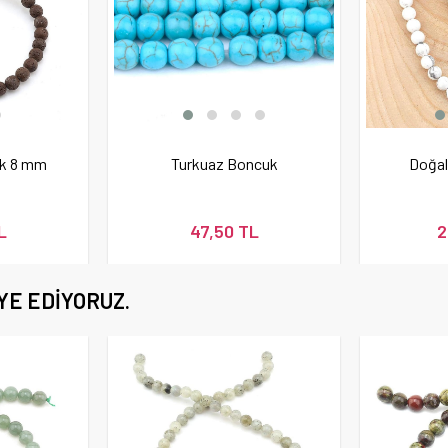
uk 8 mm
Turkuaz Boncuk
Doğal
L
47,50 TL
2
YE EDIYORUZ.