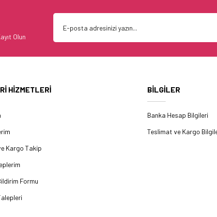
ayıt Olun
Rİ HİZMETLERİ
BİLGİLER
m
Banka Hesap Bilgileri
erim
Teslimat ve Kargo Bilgile
ve Kargo Takip
eplerim
ildirim Formu
alepleri