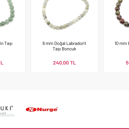
in Taşı
6 mm Doğal Labradorit
10 mm 
Taşı Boncuk
TL
240,00 TL
5