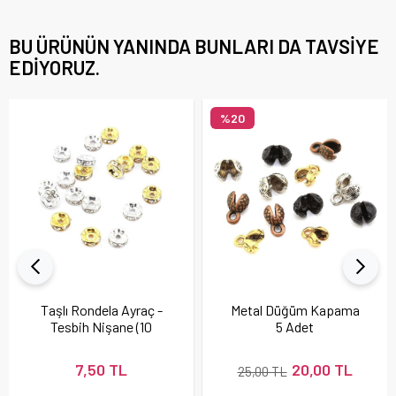
BU ÜRÜNÜN YANINDA BUNLARI DA TAVSIYE
EDIYORUZ.
%20
Taşlı Rondela Ayraç -
Metal Düğüm Kapama
Tesbih Nişane (10
5 Adet
Adet)
7,50 TL
20,00 TL
25,00 TL