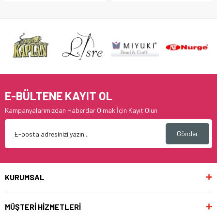
E-BÜLTENE KAYIT OL
Kampanyalarımızdan Haberdar Olmak İçin Kayıt Olun
Gönder
KURUMSAL
MÜŞTERİ HİZMETLERİ