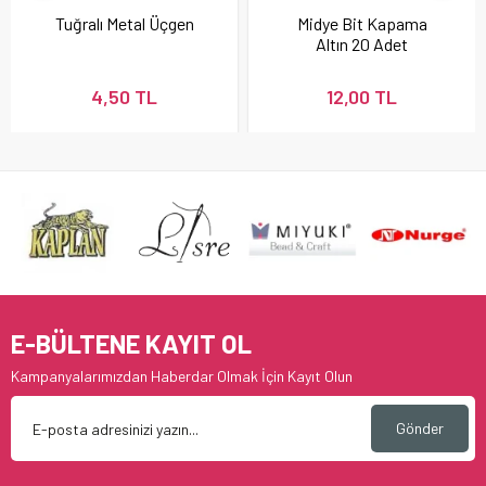
Tuğralı Metal Üçgen
Midye Bit Kapama
Altın 20 Adet
4,50 TL
12,00 TL
E-BÜLTENE KAYIT OL
Kampanyalarımızdan Haberdar Olmak İçin Kayıt Olun
Gönder