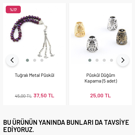
%17
Tuğralı Metal Püskül
Püskül Düğüm
Kapama (5 adet)
37,50 TL
25,00 TL
45,00 TL
BU ÜRÜNÜN YANINDA BUNLARI DA TAVSIYE
EDIYORUZ.