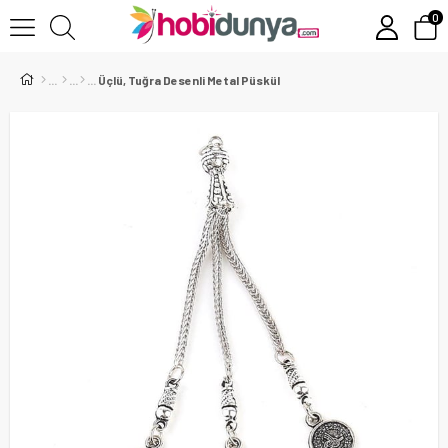
0
Üçlü, Tuğra Desenli Metal Püskül