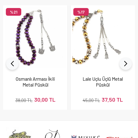
%21
%17
Osmanlı Arması İkili
Lale Uçlu Üçlü Metal
Metal Püskül
Püskül
30,00 TL
37,50 TL
38,00 TL
45,00 TL