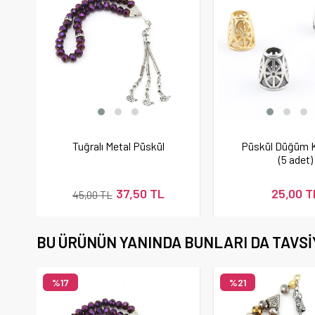
Tuğralı Metal Püskül
Püskül Düğüm
(5 adet)
37,50 TL
25,00 T
45,00 TL
BU ÜRÜNÜN YANINDA BUNLARI DA TAVSI
%17
%21