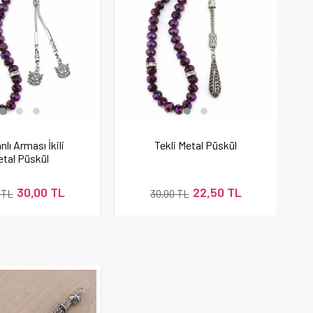
lı Arması İkili
Tekli Metal Püskül
tal Püskül
30,00 TL
22,50 TL
 TL
30,00 TL