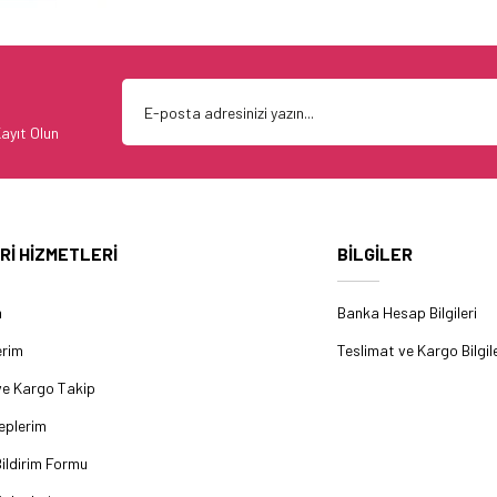
ayıt Olun
Rİ HİZMETLERİ
BİLGİLER
m
Banka Hesap Bilgileri
erim
Teslimat ve Kargo Bilgile
ve Kargo Takip
eplerim
ildirim Formu