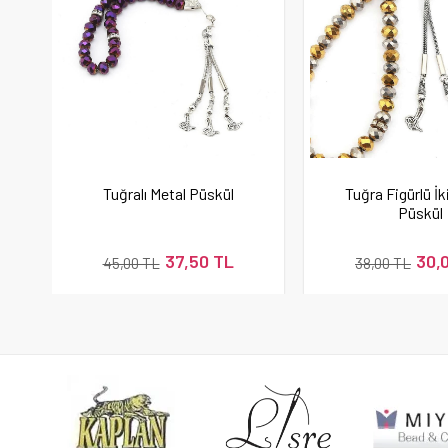
Tuğralı Metal Püskül
Tuğra Figürlü İki
Püskül
37,50 TL
30,
45,00 TL
38,00 TL