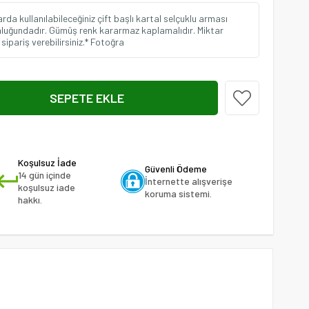
arda kullanılabileceğiniz çift başlı kartal selçuklu arması
nluğundadır. Gümüş renk kararmaz kaplamalıdır. Miktar
sipariş verebilirsiniz.* Fotoğra
Koşulsuz İade
Güvenli Ödeme
14 gün içinde
İnternette alışverişe
koşulsuz iade
koruma sistemi.
hakkı.