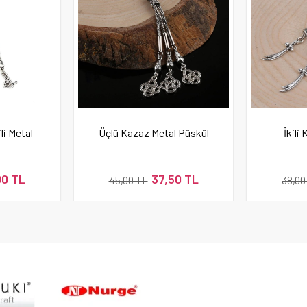
li Metal
Üçlü Kazaz Metal Püskül
İkili 
00 TL
37,50 TL
45,00 TL
38,00