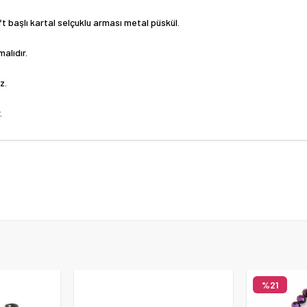
ift başlı kartal selçuklu arması metal püskül.
alıdır.
z.
.
%21