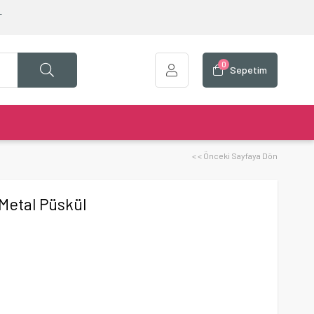
T
0
Sepetim
< < Önceki Sayfaya Dön
 Metal Püskül