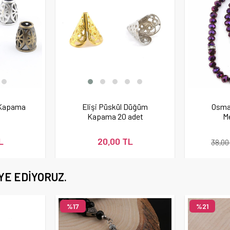
 Kapama
Elişi Püskül Düğüm
Osman
Kapama 20 adet
Me
L
20,00 TL
38,00
YE EDIYORUZ.
%17
%21