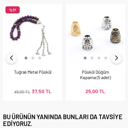
%17
Tuğralı Metal Püskül
Püskül Düğüm
Kapama (5 adet)
37,50 TL
25,00 TL
45,00 TL
BU ÜRÜNÜN YANINDA BUNLARI DA TAVSIYE
EDIYORUZ.