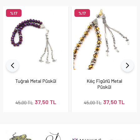
%17
%17
Tuğralı Metal Püskül
Kılıç Figürlü Metal
Püskül
37,50 TL
37,50 TL
45,00 TL
45,00 TL