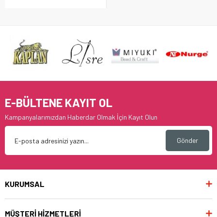
E-BÜLTENE KAYIT OL
Kampanyalarımızdan Haberdar Olmak İçin Kayıt Olun
Gönder
KURUMSAL
MÜŞTERİ HİZMETLERİ