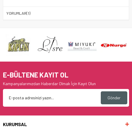
YORUMLAR
(1)
E-BÜLTENE KAYIT OL
Kampanyalarımızdan Haberdar Olmak İçin Kayıt Olun
Gönder
KURUMSAL