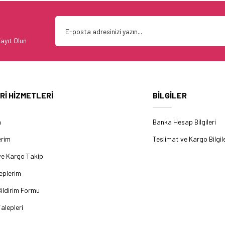
ayıt Olun
Rİ HİZMETLERİ
BİLGİLER
m
Banka Hesap Bilgileri
erim
Teslimat ve Kargo Bilgile
ve Kargo Takip
eplerim
ildirim Formu
alepleri