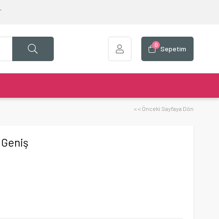
T
0
Sepetim
< < Önceki Sayfaya Dön
 Geniş