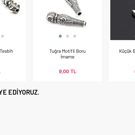
 Tesbih
Tuğra Motifli Boru
Küçük B
İmame
L
9,00 TL
YE EDIYORUZ.