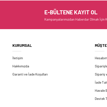
E-BÜLTENE KAYIT OL
Kampanyalarımızdan Haberdar Olmak İçin K
KURUMSAL
MÜŞTE
İletişim
Hesabı
Hakkımızda
Siparişl
Garanti ve İade Koşulları
Sipariş 
İade Tal
Havale B
Destek T