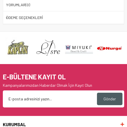
YORUMLAR
(0)
ÖDEME SEÇENEKLERI
E-BÜLTENE KAYIT OL
Kampanyalarımızdan Haberdar Olmak İçin Kayıt Olun
Gönder
KURUMSAL