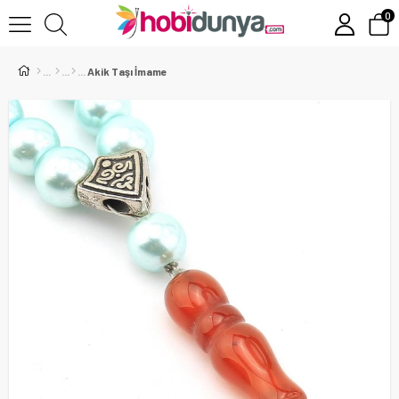
0
Akik Taşı İmame