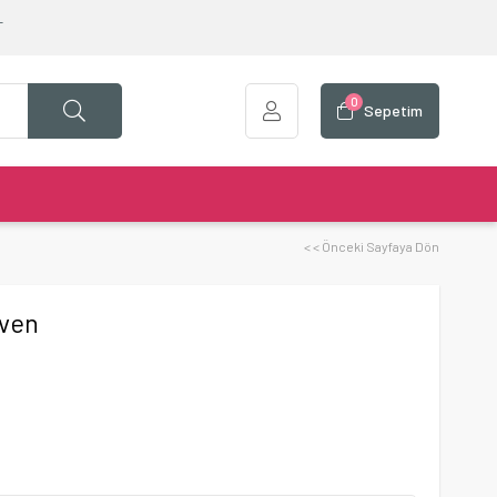
T
0
Sepetim
< < Önceki Sayfaya Dön
iven