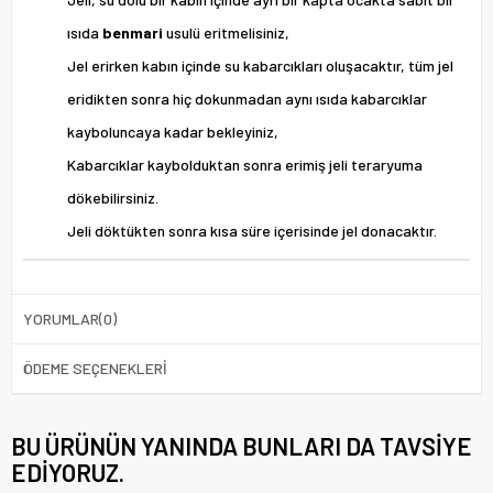
ısıda
benmari
usulü eritmelisiniz,
Jel erirken kabın içinde su kabarcıkları oluşacaktır, tüm jel
eridikten sonra hiç dokunmadan aynı ısıda kabarcıklar
kayboluncaya kadar bekleyiniz,
Kabarcıklar kaybolduktan sonra erimiş jeli teraryuma
dökebilirsiniz.
Jeli döktükten sonra kısa süre içerisinde jel donacaktır.
YORUMLAR
(0)
ÖDEME SEÇENEKLERI
BU ÜRÜNÜN YANINDA BUNLARI DA TAVSIYE
EDIYORUZ.