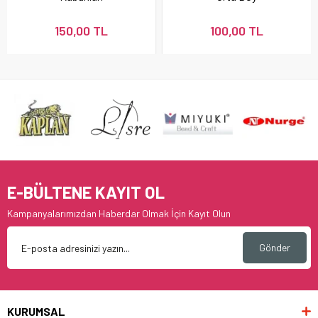
150,00 TL
100,00 TL
E-BÜLTENE KAYIT OL
Kampanyalarımızdan Haberdar Olmak İçin Kayıt Olun
Gönder
KURUMSAL