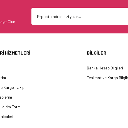
ayıt Olun
Rİ HİZMETLERİ
BİLGİLER
m
Banka Hesap Bilgileri
erim
Teslimat ve Kargo Bilgile
ve Kargo Takip
eplerim
ildirim Formu
alepleri