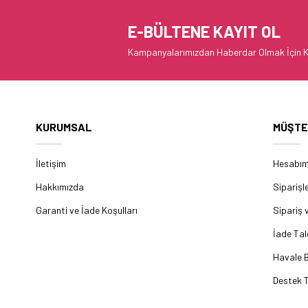
E-BÜLTENE KAYIT OL
Kampanyalarımızdan Haberdar Olmak İçin K
KURUMSAL
MÜŞTE
İletişim
Hesabı
Hakkımızda
Siparişl
Garanti ve İade Koşulları
Sipariş 
İade Tal
Havale B
Destek T