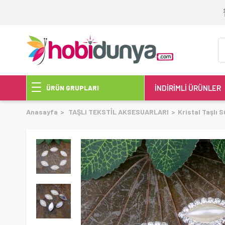
İNDİRİMLİ ÜRÜNLER
ÜRÜN GRUPLARI
Anasayfa
TAŞLI TEKSTİL AKSESUARLARI
Kristal Taşlı S