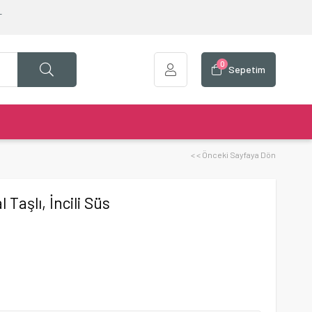
T
0
Sepetim
< < Önceki Sayfaya Dön
 Taşlı, İncili Süs