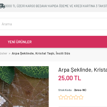
1000 TL ÜZERİ KARGO BEDAVA! KAPIDA ÖDEME VE KREDİ KARTINA 3 TAKSİ
YENİ ÜRÜNLER
üsler
Arpa Şeklinde, Kristal Taşlı, İncili Süs
Arpa Şeklinde, Kristal
25,00 TL
Stok Kodu
(bros-16)