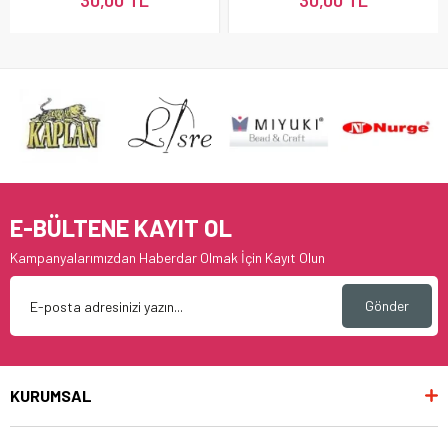
30,00 TL
30,00 TL
E-BÜLTENE KAYIT OL
Kampanyalarımızdan Haberdar Olmak İçin Kayıt Olun
Gönder
KURUMSAL