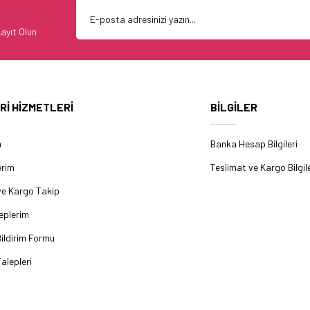
ayıt Olun
Rİ HİZMETLERİ
BİLGİLER
m
Banka Hesap Bilgileri
erim
Teslimat ve Kargo Bilgile
ve Kargo Takip
eplerim
ildirim Formu
alepleri