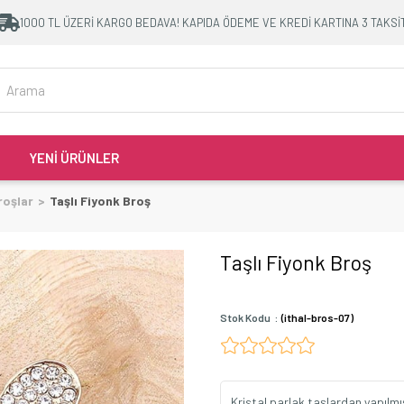
1000 TL ÜZERİ KARGO BEDAVA! KAPIDA ÖDEME VE KREDİ KARTINA 3 TAKSİ
YENİ ÜRÜNLER
roşlar
Taşlı Fiyonk Broş
Taşlı Fiyonk Broş
Stok Kodu
(ithal-bros-07)
Kristal parlak taşlardan yapılmı