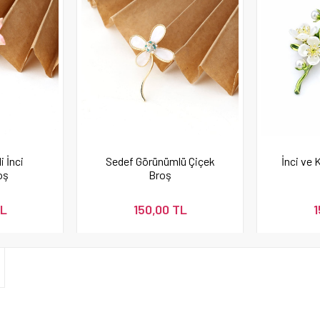
 İnci
Sedef Görünümlü Çiçek
İnci ve 
oş
Broş
TL
150,00 TL
1