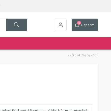
T
0
Sepetim
< < Önceki Sayfaya Dön
ş arkası iğneli metal fiyonk broş. Yaklaşık 4 cm boyutundadır.