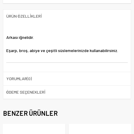
ÜRÜN ÖZELLIKLERI
Arkası iğnelidir.
Eşarp, broş, abiye ve çeşitli süslemelerinizde kullanabilirsiniz.
YORUMLAR
(0)
ÖDEME SEÇENEKLERI
BENZER ÜRÜNLER