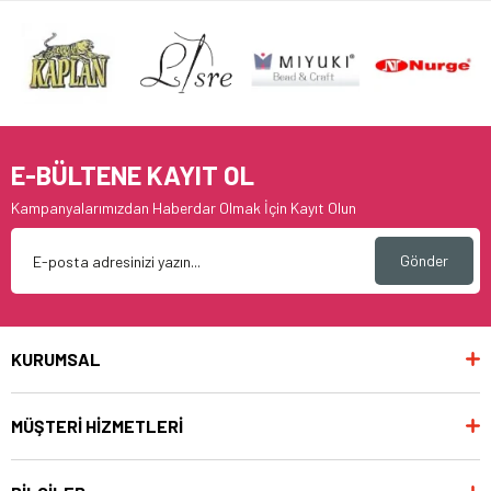
E-BÜLTENE KAYIT OL
Kampanyalarımızdan Haberdar Olmak İçin Kayıt Olun
Gönder
KURUMSAL
MÜŞTERİ HİZMETLERİ