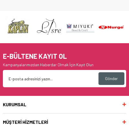
E-BÜLTENE KAYIT OL
Kampanyalarımızdan Haberdar Olmak İçin Kayıt Olun
Gönder
KURUMSAL
MÜŞTERİ HİZMETLERİ