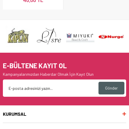
40,00 TL
E-BÜLTENE KAYIT OL
Kampanyalarımızdan Haberdar Olmak İçin Kayıt Olun
Gönder
KURUMSAL