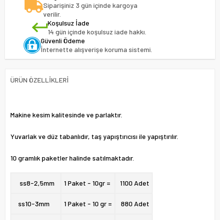
Siparişiniz 3 gün içinde kargoya
verilir.
Koşulsuz İade
14 gün içinde koşulsuz iade hakkı.
Güvenli Ödeme
İnternette alışverişe koruma sistemi.
ÜRÜN ÖZELLIKLERI
Makine kesim kalitesinde ve parlaktır.
Yuvarlak ve düz tabanlıdır, taş yapıştırıcısı ile yapıştırılır.
10 gramlık paketler halinde satılmaktadır.
ss8-
2,5mm
1 Paket - 10gr =
1100 Adet
ss10-
3mm
1 Paket - 10 gr =
880 Adet