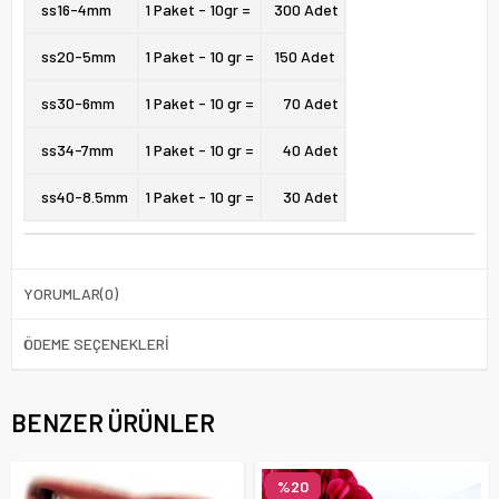
ss16-
4mm
1 Paket - 10gr =
300 Adet
ss20-
5mm
1 Paket - 10 gr =
150 Adet
ss30-
6mm
1 Paket - 10 gr =
70 Adet
ss34-
7mm
1 Paket - 10 gr =
40 Adet
ss40-
8.5mm
1 Paket - 10 gr =
30 Adet
YORUMLAR
(0)
ÖDEME SEÇENEKLERI
BENZER ÜRÜNLER
%20