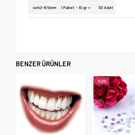
ss40-8.5
mm
1 Paket - 10 gr =
30 Adet
BENZER ÜRÜNLER
%20