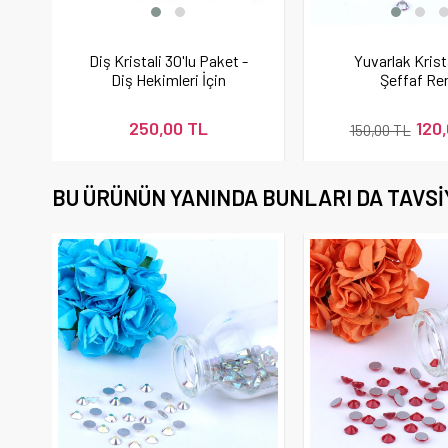
Diş Kristali 30'lu Paket -
Yuvarlak Krist
Diş Hekimleri İçin
Şeffaf Re
250,00 TL
120
150,00 TL
BU ÜRÜNÜN YANINDA BUNLARI DA TAVSI