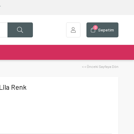
T
0
Sepetim
< < Önceki Sayfaya Dön
 Lila Renk