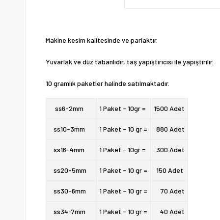
Makine kesim kalitesinde ve parlaktır.
Yuvarlak ve düz tabanlıdır, taş yapıştırıcısı ile yapıştırılır.
10 gramlık paketler halinde satılmaktadır.
ss6-
2mm
1 Paket - 10gr =
1500 Adet
ss10-
3mm
1 Paket - 10 gr =
880 Adet
ss16-
4mm
1 Paket - 10gr =
300 Adet
ss20-
5mm
1 Paket - 10 gr =
150 Adet
ss30-
6mm
1 Paket - 10 gr =
70 Adet
ss34-
7mm
1 Paket - 10 gr =
40 Adet