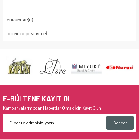
YORUMLAR
(0)
ÖDEME SEÇENEKLERI
E-BÜLTENE KAYIT OL
Kampanyalarımızdan Haberdar Olmak İçin Kayıt Olun
Gönder