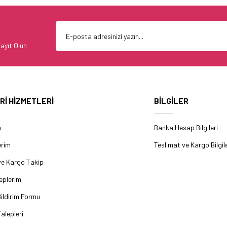
ayıt Olun
Rİ HİZMETLERİ
BİLGİLER
m
Banka Hesap Bilgileri
erim
Teslimat ve Kargo Bilgile
ve Kargo Takip
eplerim
ildirim Formu
alepleri