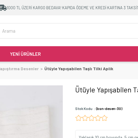
1000 TL ÜZERİ KARGO BEDAVA! KAPIDA ÖDEME VE KREDİ KARTINA 3 TAKSİ
YENİ ÜRÜNLER
Yapıştırma Desenler
Ütüyle Yapışabilen Taşlı Tilki Aplik
Ütüyle Yapışabilen Taş
Stok Kodu
(bsn-desen-30)
Yaklaşık 10 cm boyunda, 5 cm gen