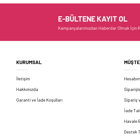
E-BÜLTENE KAYIT OL
Kampanyalarımızdan Haberdar Olmak İçin K
KURUMSAL
MÜŞTE
İletişim
Hesabı
Hakkımızda
Siparişl
Garanti ve İade Koşulları
Sipariş 
İade Tal
Havale B
Destek T