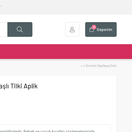
T
0
Sepetim
< < Önceki Sayfaya Dön
lı Tilki Aplik
işliğindedir. Bebek ve çocuk kıyafeti süslemelerinizde