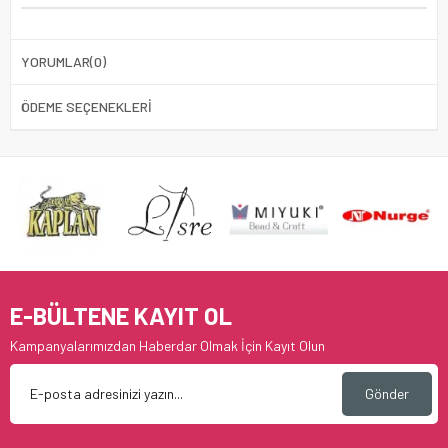
YORUMLAR
(0)
ÖDEME SEÇENEKLERI
E-BÜLTENE KAYIT OL
Kampanyalarımızdan Haberdar Olmak İçin Kayıt Olun
Gönder