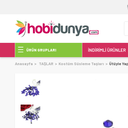
İNDİRİMLİ ÜRÜNLER
ÜRÜN GRUPLARI
Anasayfa
TAŞLAR
Kostüm Süsleme Taşları
Ütüyle Ya