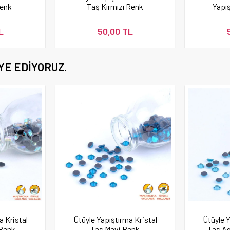
Renk
Taş Kırmızı Renk
Yapı
He
L
50,00 TL
YE EDIYORUZ.
a Kristal
Ütüyle Yapıştırma Kristal
Ütüyle Y
 Renk
Taş Mavi Renk
Taş A