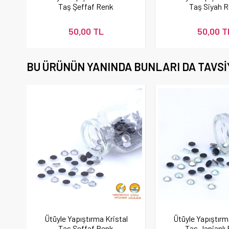
Taş Şeffaf Renk
Taş Siyah 
50,00 TL
50,00 T
BU ÜRÜNÜN YANINDA BUNLARI DA TAVSI
Ütüyle Yapıştırma Kristal
Ütüyle Yapıştırm
Taş Şeffaf Renk
Taş Janjanlı