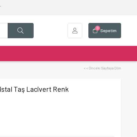
T
0
Sepetim
< < Önceki Sayfaya Dön
istal Taş Lacivert Renk