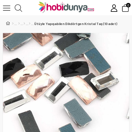
0
Ütüyle Yapışabilen Dikdörtgen Kristal Taş (10 adet)