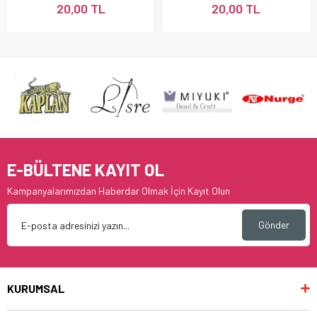
20,00 TL
20,00 TL
E-BÜLTENE KAYIT OL
Kampanyalarımızdan Haberdar Olmak İçin Kayıt Olun
Gönder
KURUMSAL