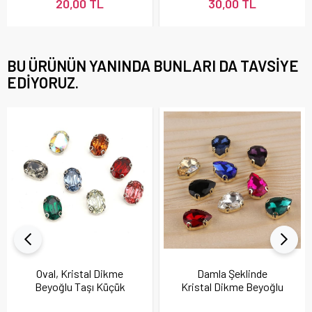
20,00 TL
30,00 TL
BU ÜRÜNÜN YANINDA BUNLARI DA TAVSIYE
EDIYORUZ.
Oval, Kristal Dikme
Damla Şeklinde
Beyoğlu Taşı Küçük
Kristal Dikme Beyoğlu
Boy 5 adet
Taşı Küçük Boy 5 adet