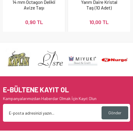
14 mm Octagon Delikli
Yarım Daire Kristal
Avize Taşı
Taş (10 Adet)
0,90 TL
10,00 TL
E-BÜLTENE KAYIT OL
Kampanyalarımızdan Haberdar Olmak İçin Kayıt Olun
Gönder