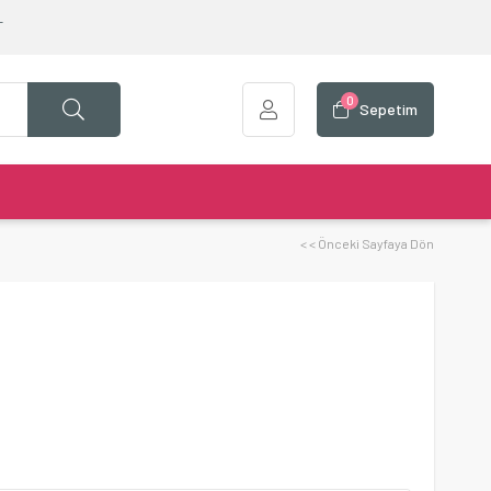
T
0
Sepetim
< < Önceki Sayfaya Dön