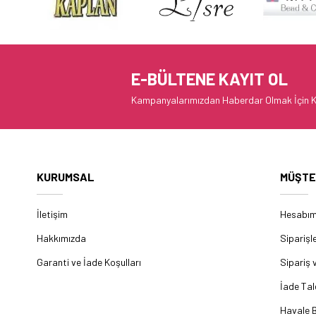
E-BÜLTENE KAYIT OL
Kampanyalarımızdan Haberdar Olmak İçin K
KURUMSAL
MÜŞTE
İletişim
Hesabı
Hakkımızda
Siparişl
Garanti ve İade Koşulları
Sipariş 
İade Tal
Havale B