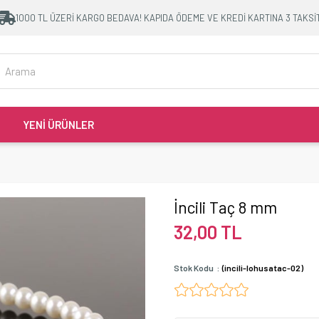
1000 TL ÜZERİ KARGO BEDAVA! KAPIDA ÖDEME VE KREDİ KARTINA 3 TAKSİ
YENİ ÜRÜNLER
İncili Taç 8 mm
32,00 TL
Stok Kodu
(incili-lohusatac-02)