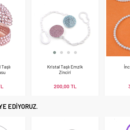
 Taşlı
Kristal Taşlı Emzik
İnc
usu
Zinciri
TL
200,00 TL
YE EDIYORUZ.