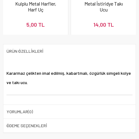
Kulplu Metal Harfler,
Metal İstiridye Takı
Harf Uç
Ucu
5,00 TL
14,00 TL
ÜRÜN ÖZELLIKLERI
Kararmaz çelikten imal edilmiş, kabartmalı, özgürlük simgeli kolye
ve takı ucu.
YORUMLAR
(0)
ÖDEME SEÇENEKLERI