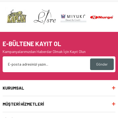
E-BÜLTENE KAYIT OL
Kampanyalarımızdan Haberdar Olmak İçin Kayıt Olun
Gönder
KURUMSAL
MÜŞTERİ HİZMETLERİ