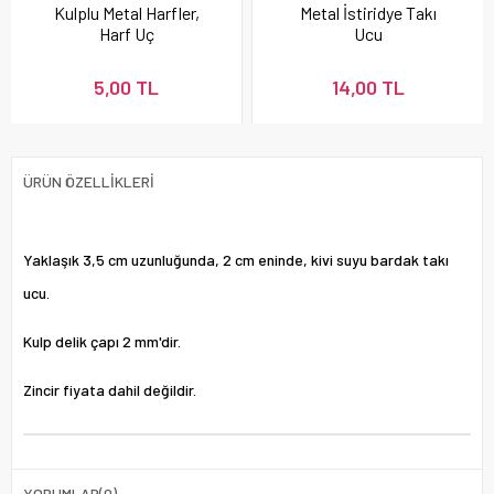
Kulplu Metal Harfler,
Metal İstiridye Takı
Harf Uç
Ucu
5,00 TL
14,00 TL
ÜRÜN ÖZELLIKLERI
Yaklaşık 3,5 cm uzunluğunda, 2 cm eninde, kivi suyu bardak takı
ucu.
Kulp delik çapı 2 mm'dir.
Zincir fiyata dahil değildir.
YORUMLAR
(0)