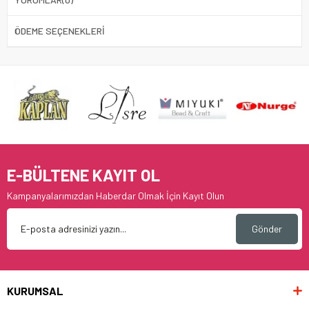
ÖDEME SEÇENEKLERI
E-BÜLTENE KAYIT OL
Kampanyalarımızdan Haberdar Olmak İçin Kayıt Olun
Gönder
KURUMSAL