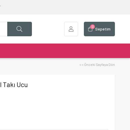
T
0
Sepetim
< < Önceki Sayfaya Dön
l Takı Ucu