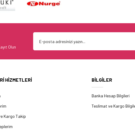
ayıt Olun
Rİ HİZMETLERİ
BİLGİLER
m
Banka Hesap Bilgileri
erim
Teslimat ve Kargo Bilgile
ve Kargo Takip
eplerim