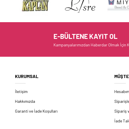
E-BÜLTENE KAYIT OL
Kampanyalarımızdan Haberdar Olmak İçin K
KURUMSAL
MÜŞTE
İletişim
Hesabı
Hakkımızda
Siparişl
Garanti ve İade Koşulları
Sipariş 
İade Tal