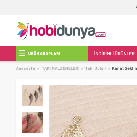
İNDİRİMLİ ÜRÜNLER
ÜRÜN GRUPLARI
Anasayfa
TAKI MALZEMELERİ
Takı Uçları
Kanat Şeklin