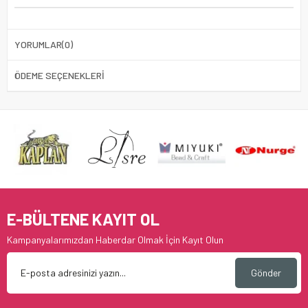
YORUMLAR
(0)
ÖDEME SEÇENEKLERI
E-BÜLTENE KAYIT OL
Kampanyalarımızdan Haberdar Olmak İçin Kayıt Olun
Gönder