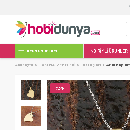
İNDİRİMLİ ÜRÜNLER
ÜRÜN GRUPLARI
Anasayfa
TAKI MALZEMELERİ
Takı Uçları
Altın Kapla
28