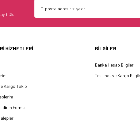
ayıt Olun
Rİ HİZMETLERİ
BİLGİLER
m
Banka Hesap Bilgileri
erim
Teslimat ve Kargo Bilgile
ve Kargo Takip
eplerim
ildirim Formu
alepleri