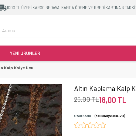
1000 TL ÜZERİ KARGO BEDAVA! KAPIDA ÖDEME VE KREDİ KARTINA 3 TAKSİ
YENİ ÜRÜNLER
ma Kalp Kolye Ucu
Altın Kaplama Kalp 
25,00 TL
18,00 TL
Stok Kodu
(celikkolyeucu-20)