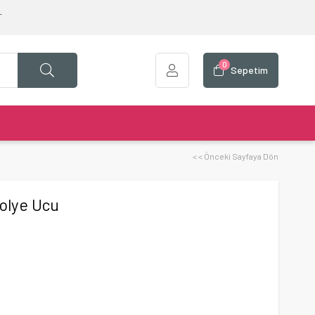
T
0
Sepetim
< < Önceki Sayfaya Dön
Kolye Ucu