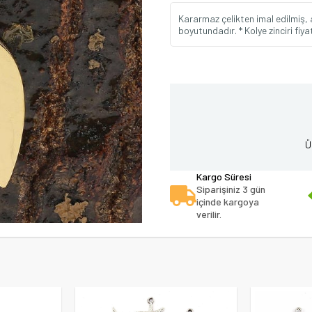
Kararmaz çelikten imal edilmiş, 
boyutundadır. * Kolye zinciri fiy
Ü
Kargo Süresi
Siparişiniz 3 gün
içinde kargoya
verilir.