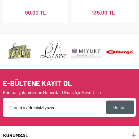
90,00 TL
135,00 TL
E-BÜLTENE KAYIT OL
Kampanyalarımızdan Haberdar Olmak İçin Kayıt Olun
Gönder
KURUMSAL