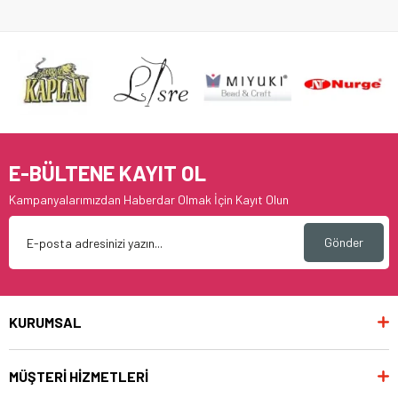
E-BÜLTENE KAYIT OL
Kampanyalarımızdan Haberdar Olmak İçin Kayıt Olun
Gönder
KURUMSAL
MÜŞTERİ HİZMETLERİ