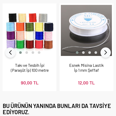
Takı ve Tesbih İpi
Esnek Misina Lastik
(Paraşüt İp) 100 metre
İp 1 mm Şeffaf
0,8 mm
90,00 TL
12,00 TL
BU ÜRÜNÜN YANINDA BUNLARI DA TAVSIYE
EDIYORUZ.