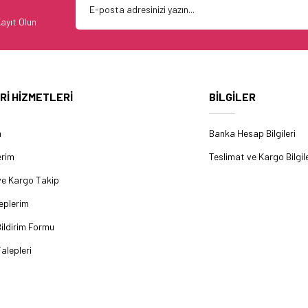
ayıt Olun
Rİ HİZMETLERİ
BİLGİLER
m
Banka Hesap Bilgileri
erim
Teslimat ve Kargo Bilgile
ve Kargo Takip
eplerim
ildirim Formu
alepleri