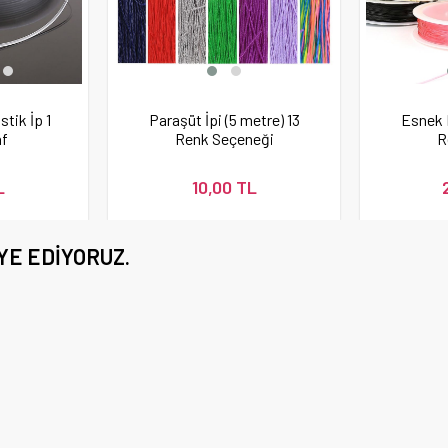
tik İp 1
Paraşüt İpi (5 metre) 13
Esnek 
f
Renk Seçeneği
R
L
10,00 TL
YE EDIYORUZ.