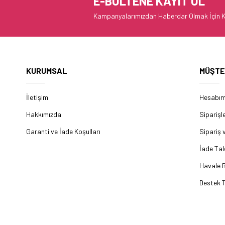
E-BÜLTENE KAYIT OL
Kampanyalarımızdan Haberdar Olmak İçin K
KURUMSAL
MÜŞTE
İletişim
Hesabı
Hakkımızda
Siparişl
Garanti ve İade Koşulları
Sipariş 
İade Tal
Havale B
Destek T