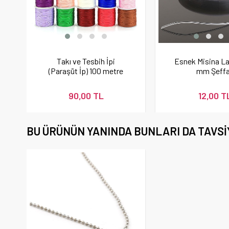
Takı ve Tesbih İpi
Esnek Misina Las
(Paraşüt İp) 100 metre
mm Şeffa
0,8 mm
90,00 TL
12,00 T
BU ÜRÜNÜN YANINDA BUNLARI DA TAVSI