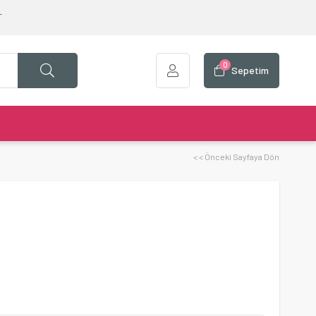
T
0
Sepetim
< < Önceki Sayfaya Dön