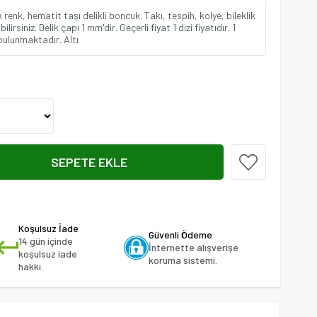
enk, hematit taşı delikli boncuk. Takı, tespih, kolye, bileklik
rsiniz. Delik çapı 1 mm'dir. Geçerli fiyat 1 dizi fiyatıdır. 1
bulunmaktadır. Altı
Koşulsuz İade
Güvenli Ödeme
14 gün içinde
İnternette alışverişe
koşulsuz iade
koruma sistemi.
hakkı.