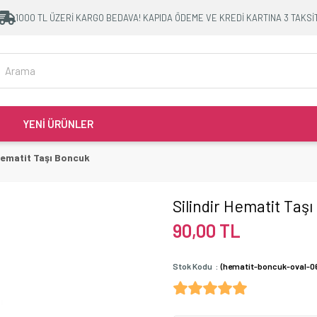
1000 TL ÜZERİ KARGO BEDAVA! KAPIDA ÖDEME VE KREDİ KARTINA 3 TAKSİ
YENİ ÜRÜNLER
 Hematit Taşı Boncuk
Silindir Hematit Taş
90,00 TL
Stok Kodu
(hematit-boncuk-oval-0