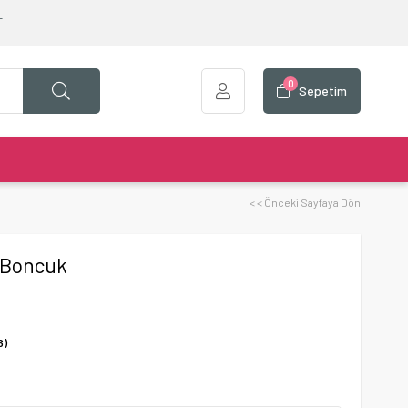
T
0
Sepetim
< < Önceki Sayfaya Dön
ı Boncuk
6)