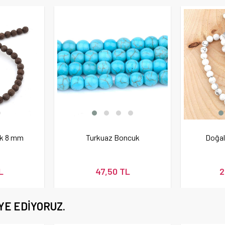
uk 8 mm
Turkuaz Boncuk
Doğal
L
47,50 TL
2
YE EDIYORUZ.