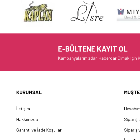
E-BÜLTENE KAYIT OL
Kampanyalarımızdan Haberdar Olmak İçin K
KURUMSAL
MÜŞTE
İletişim
Hesabı
Hakkımızda
Siparişl
Garanti ve İade Koşulları
Sipariş 