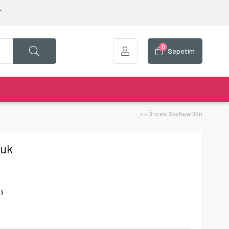
T
0
Sepetim
< < Önceki Sayfaya Dön
cuk
)