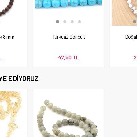
uk 8 mm
Turkuaz Boncuk
Doğal
L
47,50 TL
2
YE EDIYORUZ.