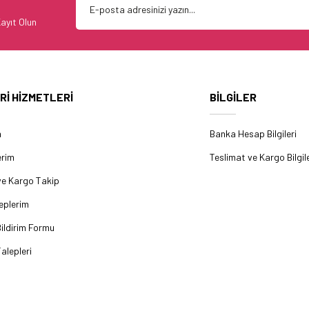
ayıt Olun
Rİ HİZMETLERİ
BİLGİLER
m
Banka Hesap Bilgileri
erim
Teslimat ve Kargo Bilgile
ve Kargo Takip
eplerim
ildirim Formu
alepleri