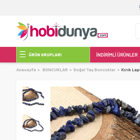
İNDİRİMLİ ÜRÜNLER
ÜRÜN GRUPLARI
Anasayfa
BONCUKLAR
Doğal Taş Boncuklar
Kırık La