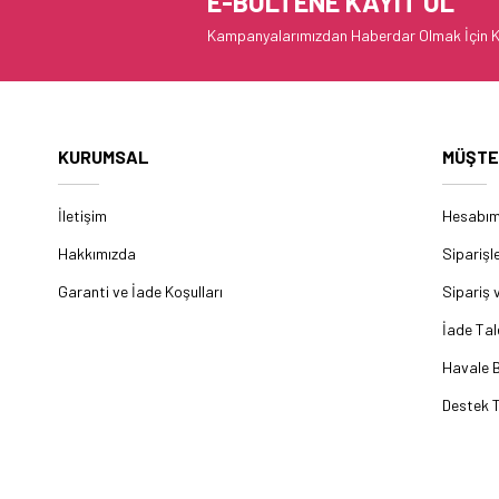
E-BÜLTENE KAYIT OL
Kampanyalarımızdan Haberdar Olmak İçin K
KURUMSAL
MÜŞTE
İletişim
Hesabı
Hakkımızda
Siparişl
Garanti ve İade Koşulları
Sipariş 
İade Tal
Havale B
Destek T