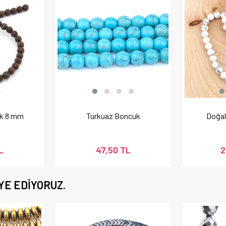
uk 8 mm
Turkuaz Boncuk
Doğal
L
47,50 TL
2
YE EDIYORUZ.