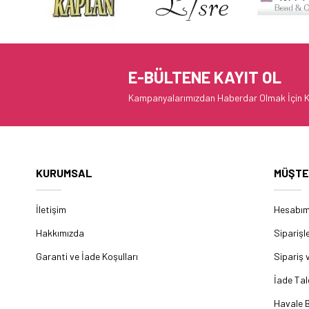
E-BÜLTENE KAYIT OL
Kampanyalarımızdan Haberdar Olmak İçin K
KURUMSAL
MÜŞTE
İletişim
Hesabı
Hakkımızda
Siparişl
Garanti ve İade Koşulları
Sipariş 
İade Tal
Havale B