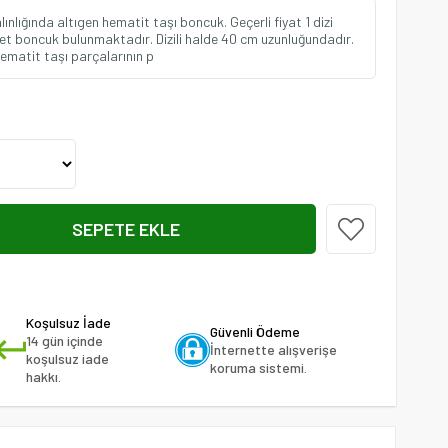
nlığında altıgen hematit taşı boncuk. Geçerli fiyat 1 dizi
adet boncuk bulunmaktadır. Dizili halde 40 cm uzunluğundadır.
ematit taşı parçalarının p
Koşulsuz İade
Güvenli Ödeme
14 gün içinde
İnternette alışverişe
koşulsuz iade
koruma sistemi.
hakkı.