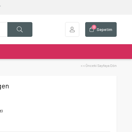
T
0
Sepetim
< < Önceki Sayfaya Dön
gen
2)