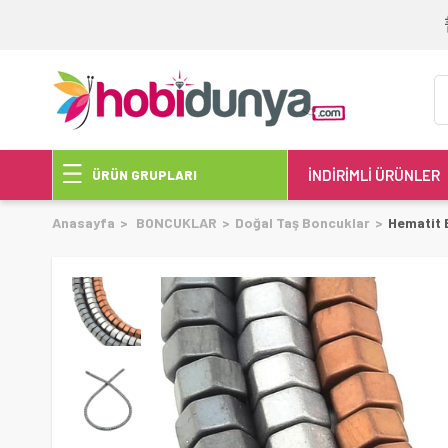
İNDİRİMLİ ÜRÜNLER
ÜRÜN GRUPLARI
Anasayfa
BONCUKLAR
Doğal Taş Boncuklar
Hematit 