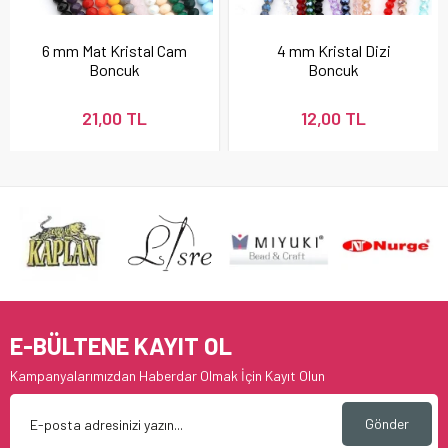
6 mm Mat Kristal Cam
4 mm Kristal Dizi
Boncuk
Boncuk
21,00 TL
12,00 TL
E-BÜLTENE KAYIT OL
Kampanyalarımızdan Haberdar Olmak İçin Kayıt Olun
Gönder